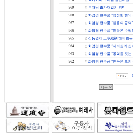
969
부처님 출가재일의 의미
968
화엄경 현수품 “청정한 행의 
967
화엄경 현수품 “믿음의 공덕”
966
화엄경 현수품 “믿음은 수행
965
삼동결제 三冬結制 해제법문
964
화엄경 현수품 “대비심의 십
963
화엄경 현수품 “공덕을 짓는 
962
화엄경 현수품 “믿음은 도의 
[