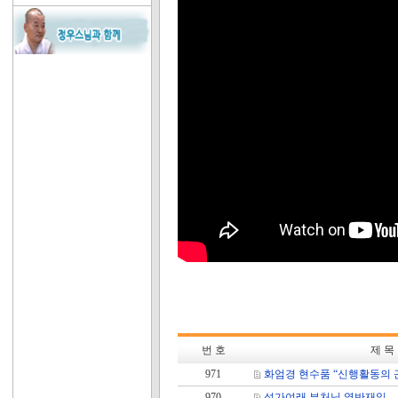
번 호
제 목
971
화엄경 현수품 “신행활동의 
970
석가여래 부처님 열반재일