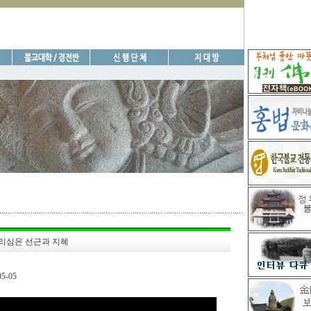
리심은 선근과 지혜
-05