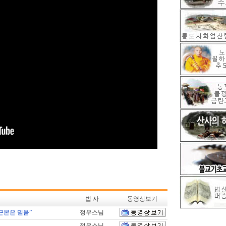
법 사
동영상보기
근본은 믿음”
정우스님
정우스님