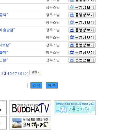
정우스님
공덕”
정우스님
정우스님
의 출발점”
정우스님
정우스님
지보살”
정우스님
불자”
정우스님
근본”
정우스님
3
1
2
4
5
6
7
8
9
10
]