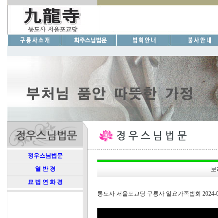
정우스님법문
열 반 경
보
묘 법 연 화 경
통도사 서울포교당 구룡사 일요가족법회 2024-05