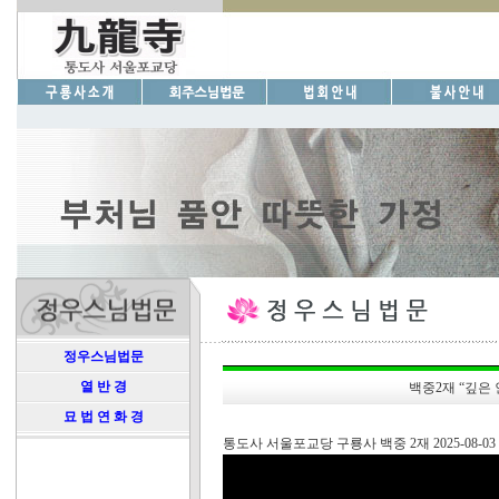
정우스님법문
열 반 경
백중2재 “깊은
묘 법 연 화 경
통도사 서울포교당 구룡사 백중 2재 2025-08-03