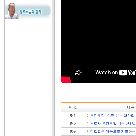
번 호
제 목
941
우란분절 “인연 있는 영가의
940
통도사 우란분절 백중 5재 
939
한결같은 마음으로 기도하는