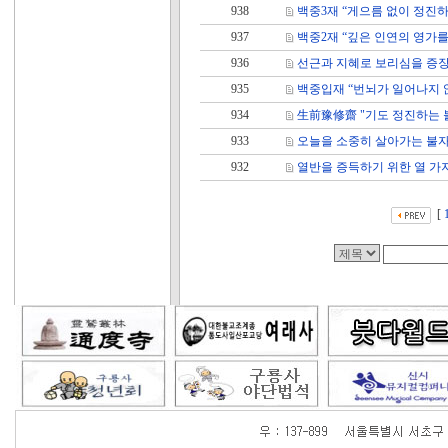
938
백중3재 “게으름 없이 정진하
937
백중2재 “깊은 인연의 영가
936
선근과 지혜로 보리심을 증
935
백중입재 “번뇌가 일어나지 
934
生前豫修齋 "기도 정진하는 
933
오늘을 소중히 살아가는 불
932
열반을 증득하기 위한 열 가
[