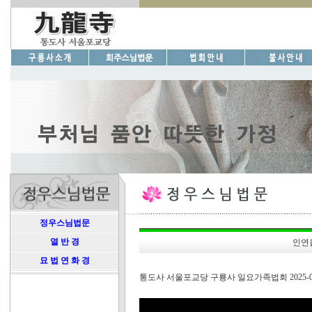
정우스님법문
열 반 경
인연
묘 법 연 화 경
통도사 서울포교당 구룡사 일요가족법회 2025-04