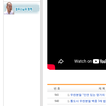
번 호
제 목
941
우란분절 “인연 있는 영가의
940
통도사 우란분절 백중 5재 