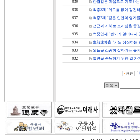
939
한결같은 마음으로 기도하는
938
백중3재 “게으름 없이 정진하
937
백중2재 “깊은 인연의 영가
936
선근과 지혜로 보리심을 증
935
백중입재 “번뇌가 일어나지 
934
生前豫修齋 "기도 정진하는 
933
오늘을 소중히 살아가는 불
932
열반을 증득하기 위한 열 가
[