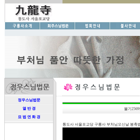
정우스님법문
열 반 경
불기256
묘 법 연 화 경
통도사 서울포교당 구룡사 부처님오신날 봉축