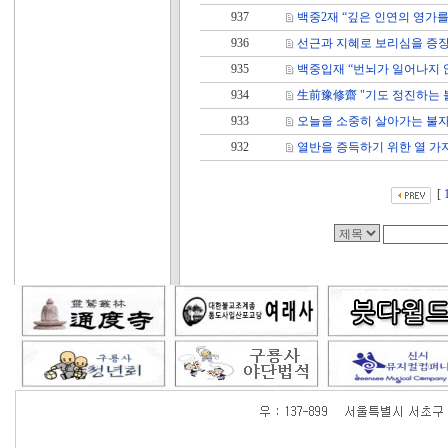
937
백중2재 “깊은 인연의 영가
936
선근과 지혜로 보리심을 증
935
백중입재 “번뇌가 일어나지 
934
生前豫修齋 "기도 정진하는 
933
오늘을 소중히 살아가는 불
932
열반을 증득하기 위한 열 가
[