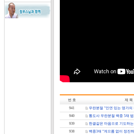
번 호
제 목
941
우란분절 “인연 있는 영가의
940
통도사 우란분절 백중 5재 
939
한결같은 마음으로 기도하는
938
백중3재 “게으름 없이 정진하