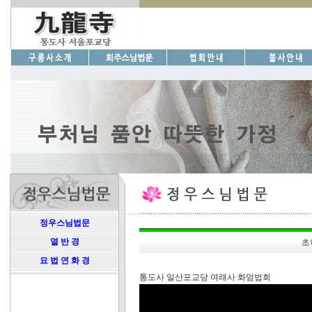
정우스님법문
열 반 경
초
묘 법 연 화 경
통도사 일산포교당 여래사 화엄법회