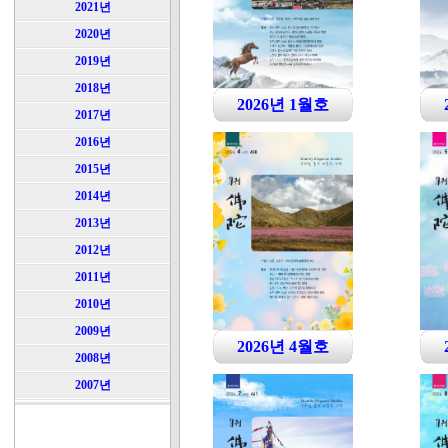
2021년
2020년
2019년
2018년
2026년 1월호
2017년
2016년
2015년
2014년
2013년
2012년
2011년
2010년
2009년
2026년 4월호
2008년
2007년