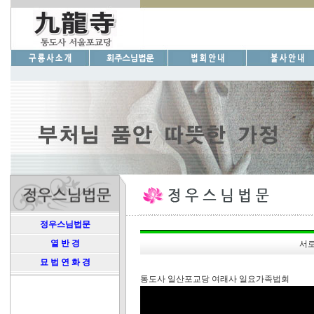
정우스님법문
열 반 경
서로
묘 법 연 화 경
통도사 일산포교당 여래사 일요가족법회