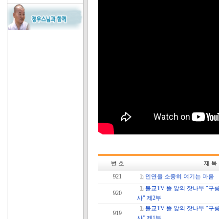
번 호
제 목
921
인연을 소중히 여기는 마음
불교TV 뜰 앞의 잣나무 "구
920
사" 제2부
불교TV 뜰 앞의 잣나무 “구
919
사” 제1부