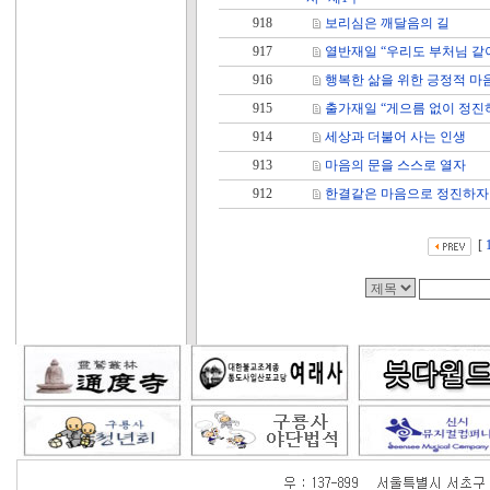
918
보리심은 깨달음의 길
917
열반재일 “우리도 부처님 같
916
행복한 삶을 위한 긍정적 마
915
출가재일 “게으름 없이 정진
914
세상과 더불어 사는 인생
913
마음의 문을 스스로 열자
912
한결같은 마음으로 정진하자
[