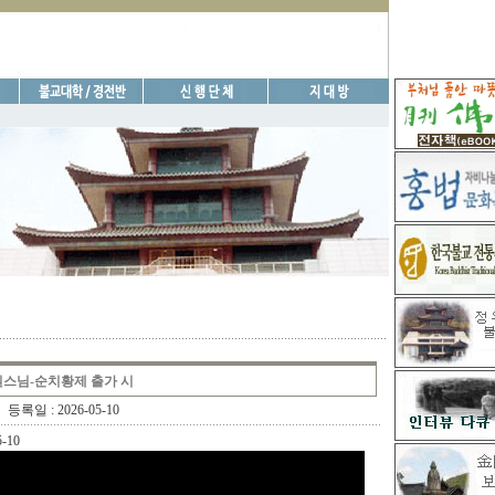
스님-순치황제 출가 시
등록일 : 2026-05-10
-10