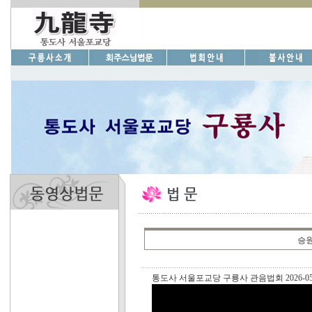
승원
통도사 서울포교당 구룡사 관음법회 2026-05